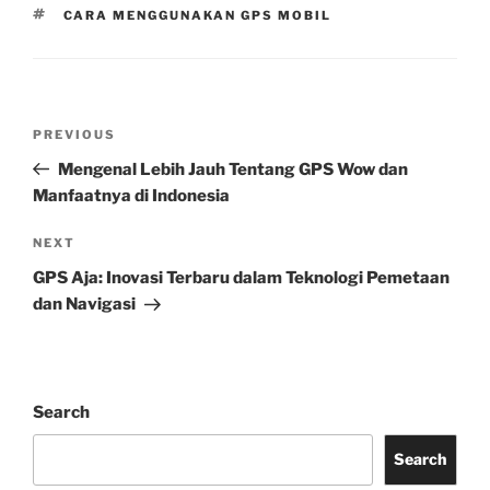
TAGS
CARA MENGGUNAKAN GPS MOBIL
Post
Previous
PREVIOUS
navigation
Post
Mengenal Lebih Jauh Tentang GPS Wow dan
Manfaatnya di Indonesia
Next
NEXT
Post
GPS Aja: Inovasi Terbaru dalam Teknologi Pemetaan
dan Navigasi
Search
Search