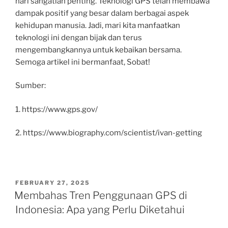
hari sangatlah penting. Teknologi GPS telah membawa
dampak positif yang besar dalam berbagai aspek
kehidupan manusia. Jadi, mari kita manfaatkan
teknologi ini dengan bijak dan terus
mengembangkannya untuk kebaikan bersama.
Semoga artikel ini bermanfaat, Sobat!
Sumber:
1. https://www.gps.gov/
2. https://www.biography.com/scientist/ivan-getting
POSTED
FEBRUARY 27, 2025
ON
Membahas Tren Penggunaan GPS di
Indonesia: Apa yang Perlu Diketahui