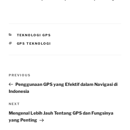
CATEGORIES
TEKNOLOGI GPS
TAGS
GPS TEKNOLOGI
Post
Previous
PREVIOUS
navigation
Post
Penggunaan GPS yang Efektif dalam Navigasi di
Indonesia
Next
NEXT
Post
Mengenal Lebih Jauh Tentang GPS dan Fungsinya
yang Penting