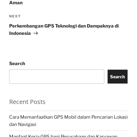
Aman
Next
NEXT
Post
Perkembangan GPS Teknologi dan Dampaknya di
Indonesia
Search
Search
Recent Posts
Cara Memanfaatkan GPS Mobil dalam Pencarian Lokasi
dan Navigasi
Manfaat Kerja GPS bagi Perusahaan dan Karyawan