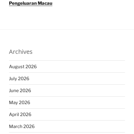
Pengeluaran Macau
Archives
August 2026
July 2026
June 2026
May 2026
April 2026
March 2026