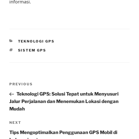
informasi.
CATEGORIES
TEKNOLOGI GPS
TAGS
SISTEM GPS
Post
Previous
PREVIOUS
navigation
Post
Teknologi GPS: Solusi Tepat untuk Menyusuri
Jalur Perjalanan dan Menemukan Lokasi dengan
Mudah
Next
NEXT
Post
Tips Mengoptimalkan Penggunaan GPS Mobil di