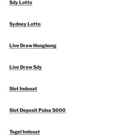
Sdy Lotto
Sydney Lotto
Live Draw Hongkong
Live Draw Sdy
Slot Indosat
Slot Deposit Pulsa 5000
Togel Indosat