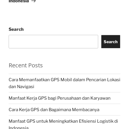
Indonesia
Search
Search
Recent Posts
Cara Memanfaatkan GPS Mobil dalam Pencarian Lokasi
dan Navigasi
Manfaat Kerja GPS bagi Perusahaan dan Karyawan
Cara Kerja GPS dan Bagaimana Membacanya
Manfaat GPS untuk Meningkatkan Efisiensi Logistik di
Indonesia