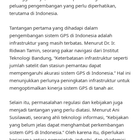
peluang pengembangan yang perlu diperhatikan,
terutama di Indonesia.
Tantangan pertama yang dihadapi dalam
pengembangan sistem GPS di Indonesia adalah
infrastruktur yang masih terbatas. Menurut Dr. Ir.
Ridwan Tamin, seorang pakar navigasi dari Institut
Teknologi Bandung, “Keterbatasan infrastruktur seperti
jumlah satelit dan stasiun pemantau dapat
mempengaruhi akurasi sistem GPS di Indonesia.” Hal ini
menunjukkan perlunya peningkatan infrastruktur untuk
mengoptimalkan kinerja sistem GPS di tanah air.
Selain itu, permasalahan regulasi dan kebijakan juga
menjadi tantangan yang perlu diatasi. Menurut Ani
Susilawati, seorang ahli teknologi informasi, “Kebijakan
yang belum jelas dapat menghambat perkembangan
sistem GPS di Indonesia.” Oleh karena itu, diperlukan
kerjasama antara pemerintah, industri, dan akademisi