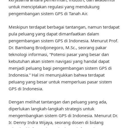
untuk menciptakan regulasi yang mendukung
pengembangan sistem GPS di Tanah Air.
Meskipun terdapat berbagai tantangan, namun terdapat
pula peluang yang dapat dimanfaatkan dalam
pengembangan sistem GPS di Indonesia. Menurut Prof.
Dr. Bambang Brodjonegoro, M.Sc., seorang pakar
teknologi informasi, “Potensi pasar yang besar dan
kebutuhan akan sistem navigasi yang handal dapat
menjadi peluang bagi pengembangan sistem GPS di
Indonesia.” Hal ini menunjukkan bahwa terdapat
peluang yang besar untuk memperluas pasar sistem
GPS di Indonesia.
Dengan melihat tantangan dan peluang yang ada,
diperlukan langkah-langkah strategis untuk
mengembangkan sistem GPS di Indonesia. Menurut Dr.
Ir. Denny Indra Wijaya, seorang dosen di bidang