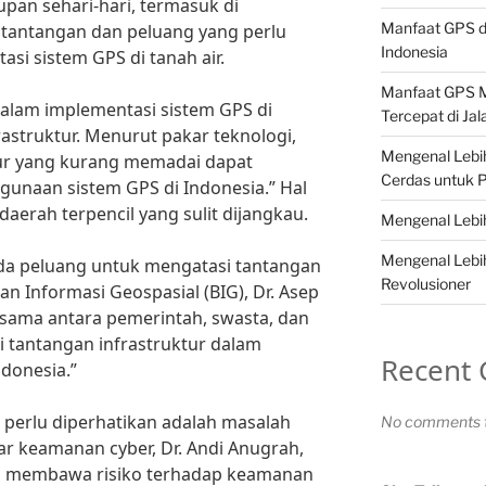
pan sehari-hari, termasuk di
Manfaat GPS da
 tantangan dan peluang yang perlu
Indonesia
si sistem GPS di tanah air.
Manfaat GPS 
alam implementasi sistem GPS di
Tercepat di Ja
astruktur. Menurut pakar teknologi,
Mengenal Lebih
ktur yang kurang memadai dapat
Cerdas untuk P
unaan sistem GPS di Indonesia.” Hal
-daerah terpencil yang sulit dijangkau.
Mengenal Lebi
Mengenal Lebi
ada peluang untuk mengatasi tantangan
Revolusioner
n Informasi Geospasial (BIG), Dr. Asep
asama antara pemerintah, swasta, dan
i tantangan infrastruktur dalam
Recent
ndonesia.”
ng perlu diperhatikan adalah masalah
No comments t
r keamanan cyber, Dr. Andi Anugrah,
a membawa risiko terhadap keamanan