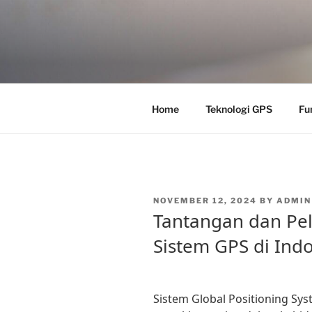
Skip
to
content
Home
Teknologi GPS
Fu
POSTED
NOVEMBER 12, 2024
BY
ADMIN
ON
Tantangan dan Pe
Sistem GPS di Ind
Sistem Global Positioning Sys