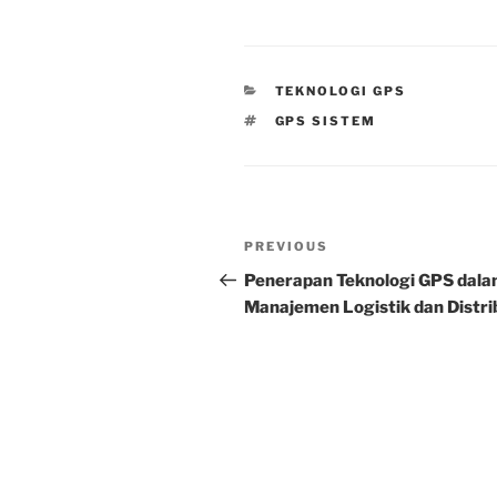
CATEGORIES
TEKNOLOGI GPS
TAGS
GPS SISTEM
Post
Previous
PREVIOUS
navigation
Post
Penerapan Teknologi GPS dal
Manajemen Logistik dan Distri