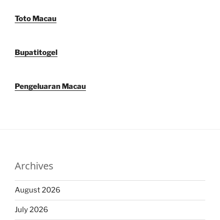
Toto Macau
Bupatitogel
Pengeluaran Macau
Archives
August 2026
July 2026