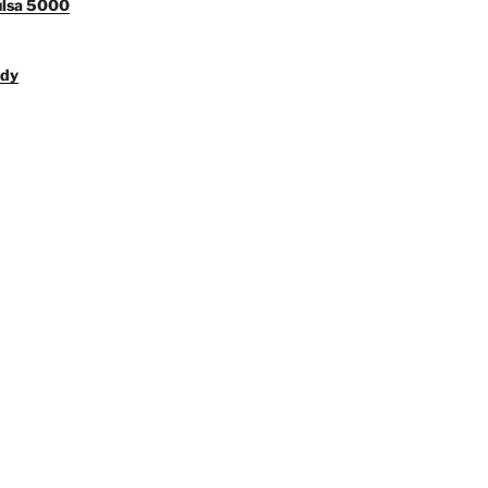
pulsa 5000
Sdy