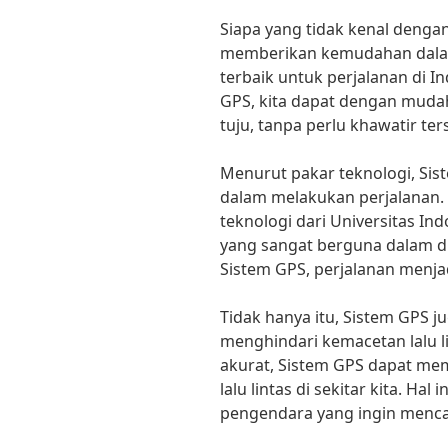
Siapa yang tidak kenal denga
memberikan kemudahan dalam n
terbaik untuk perjalanan di
GPS, kita dapat dengan muda
tuju, tanpa perlu khawatir ters
Menurut pakar teknologi, Si
dalam melakukan perjalanan. 
teknologi dari Universitas Ind
yang sangat berguna dalam d
Sistem GPS, perjalanan menjad
Tidak hanya itu, Sistem GPS 
menghindari kemacetan lalu l
akurat, Sistem GPS dapat me
lalu lintas di sekitar kita. Ha
pengendara yang ingin menca