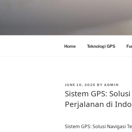
Skip
to
content
Home
Teknologi GPS
Fu
POSTED
JUNE 10, 2025
BY
ADMIN
ON
Sistem GPS: Solusi
Perjalanan di Ind
Sistem GPS: Solusi Navigasi T