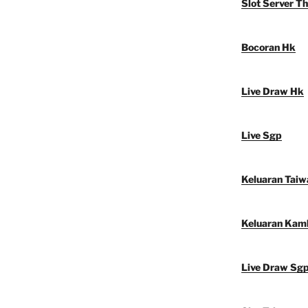
Slot Server Th
Bocoran Hk
Live Draw Hk
Live Sgp
Keluaran Taiw
Keluaran Kam
Live Draw Sg