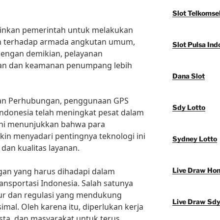
Slot Telkomse
kinkan pemerintah untuk melakukan
 terhadap armada angkutan umum,
Slot Pulsa Ind
 Dengan demikian, pelayanan
tkan dan keamanan penumpang lebih
Dana Slot
ian Perhubungan, penggunaan GPS
Sdy Lotto
ndonesia telah meningkat pesat dalam
 ini menunjukkan bahwa para
in menyadari pentingnya teknologi ini
Sydney Lotto
dan kualitas layanan.
an yang harus dihadapi dalam
Live Draw Ho
ansportasi Indonesia. Salah satunya
tur dan regulasi yang mendukung
Live Draw Sd
al. Oleh karena itu, diperlukan kerja
ta, dan masyarakat untuk terus