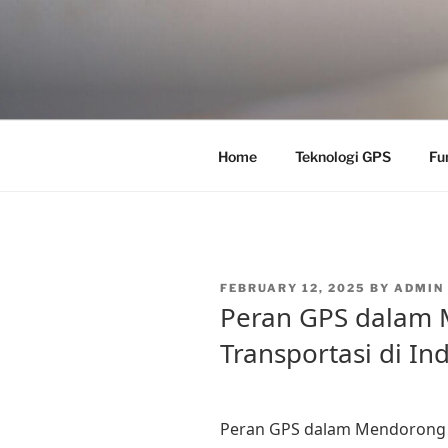
Skip
to
content
Home
Teknologi GPS
Fu
POSTED
FEBRUARY 12, 2025
BY
ADMIN
ON
Peran GPS dalam
Transportasi di In
Peran GPS dalam Mendorong K