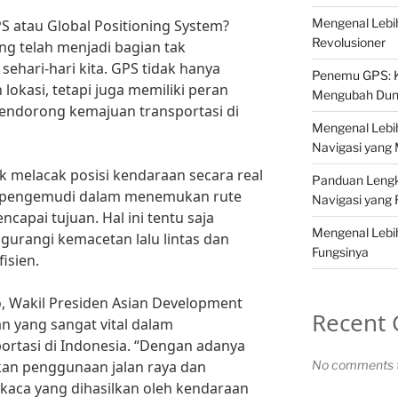
Mengenal Lebi
S atau Global Positioning System?
Revolusioner
ng telah menjadi bagian tak
ehari-hari kita. GPS tidak hanya
Penemu GPS: K
okasi, tetapi juga memiliki peran
Mengubah Dun
endorong kemajuan transportasi di
Mengenal Lebih
Navigasi yang
 melacak posisi kendaraan secara real
Panduan Lengk
 pengemudi dalam menemukan rute
Navigasi yang 
capai tujuan. Hal ini tentu saja
Mengenal Lebih
rangi kemacetan lalu lintas dan
Fungsinya
isien.
 Wakil Presiden Asian Development
Recent
n yang sangat vital dalam
portasi di Indonesia. “Dengan adanya
kan penggunaan jalan raya dan
No comments t
kaca yang dihasilkan oleh kendaraan