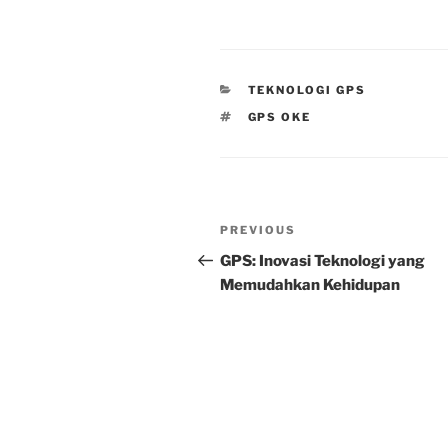
CATEGORIES
TEKNOLOGI GPS
TAGS
GPS OKE
Post
Previous
PREVIOUS
navigation
Post
GPS: Inovasi Teknologi yang
Memudahkan Kehidupan