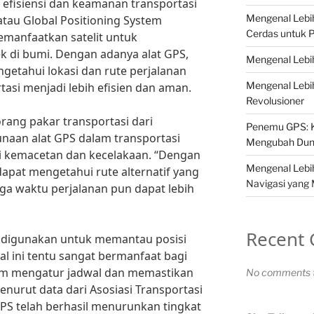
efisiensi dan keamanan transportasi
Mengenal Lebih
atau Global Positioning System
Cerdas untuk P
manfaatkan satelit untuk
k di bumi. Dengan adanya alat GPS,
Mengenal Lebi
etahui lokasi dan rute perjalanan
Mengenal Lebi
tasi menjadi lebih efisien dan aman.
Revolusioner
rang pakar transportasi dari
Penemu GPS: K
unaan alat GPS dalam transportasi
Mengubah Dun
kemacetan dan kecelakaan. “Dengan
Mengenal Lebih
apat mengetahui rute alternatif yang
Navigasi yang
gga waktu perjalanan pun dapat lebih
Recent
at digunakan untuk memantau posisi
al ini tentu sangat bermanfaat bagi
am mengatur jadwal dan memastikan
No comments t
urut data dari Asosiasi Transportasi
PS telah berhasil menurunkan tingkat