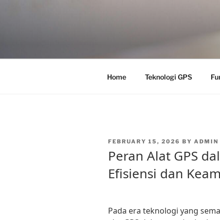
Skip
to
content
Home
Teknologi GPS
Fu
POSTED
FEBRUARY 15, 2026
BY
ADMIN
ON
Peran Alat GPS d
Efisiensi dan Kea
Pada era teknologi yang semak