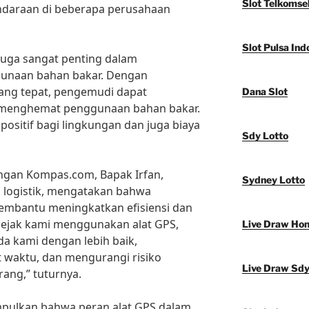
Slot Telkomse
ndaraan di beberapa perusahaan
Slot Pulsa Ind
 juga sangat penting dalam
gunaan bahan bakar. Dengan
yang tepat, pengemudi dapat
Dana Slot
 menghemat penggunaan bahan bakar.
positif bagi lingkungan dan juga biaya
Sdy Lotto
gan Kompas.com, Bapak Irfan,
Sydney Lotto
logistik, mengatakan bahwa
embantu meningkatkan efisiensi dan
Sejak kami menggunakan alat GPS,
Live Draw Ho
a kami dengan lebih baik,
 waktu, dan mengurangi risiko
Live Draw Sd
rang,” tuturnya.
mpulkan bahwa peran alat GPS dalam