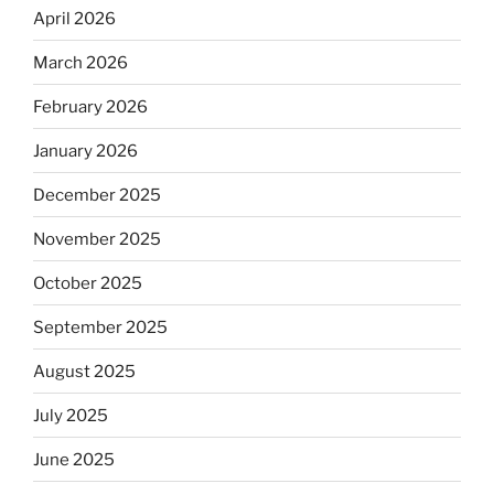
April 2026
March 2026
February 2026
January 2026
December 2025
November 2025
October 2025
September 2025
August 2025
July 2025
June 2025