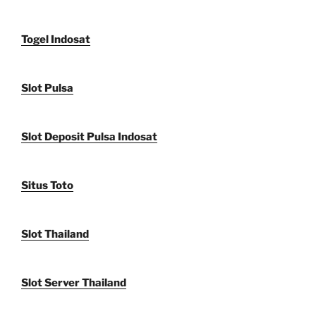
Togel Indosat
Slot Pulsa
Slot Deposit Pulsa Indosat
Situs Toto
Slot Thailand
Slot Server Thailand