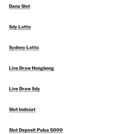
Dana Slot
Sdy Lotto
Sydney Lotto
Live Draw Hongkong
Live Draw Sdy
Slot Indosat
Slot Deposit Pulsa 5000