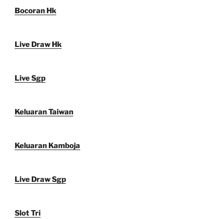
Bocoran Hk
Live Draw Hk
Live Sgp
Keluaran Taiwan
Keluaran Kamboja
Live Draw Sgp
Slot Tri