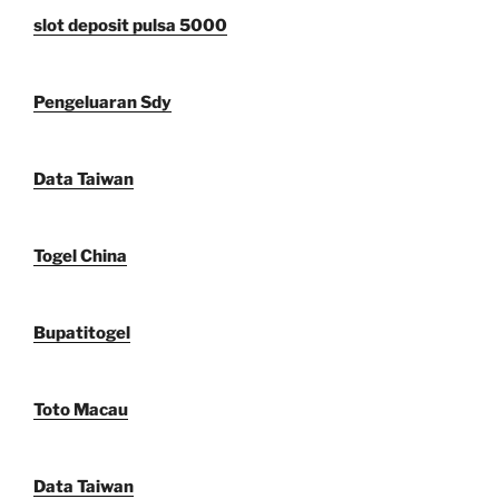
slot deposit pulsa 5000
Pengeluaran Sdy
Data Taiwan
Togel China
Bupatitogel
Toto Macau
Data Taiwan