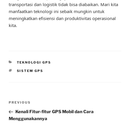
transportasi dan logistik tidak bisa diabaikan. Mari kita
manfaatkan teknologi ini sebaik mungkin untuk
meningkatkan efisiensi dan produktivitas operasional
kita.
CATEGORIES
TEKNOLOGI GPS
TAGS
SISTEM GPS
Post
Previous
PREVIOUS
navigation
Post
Kenali Fitur-fitur GPS Mobil dan Cara
Menggunakannya