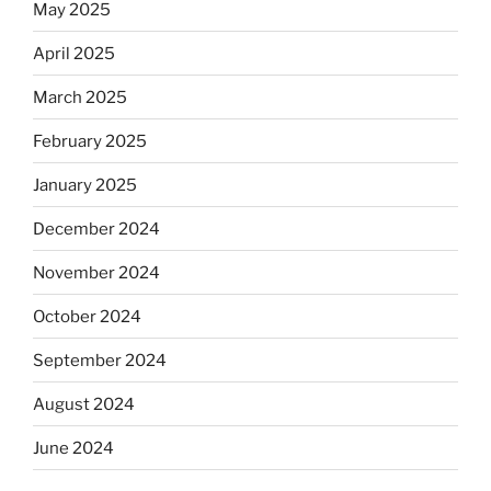
May 2025
April 2025
March 2025
February 2025
January 2025
December 2024
November 2024
October 2024
September 2024
August 2024
June 2024