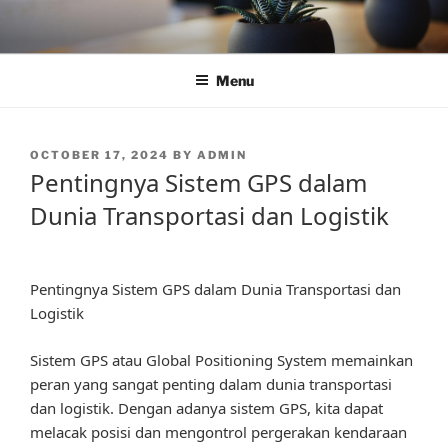
Skip
to
content
Menu
POSTED
OCTOBER 17, 2024
BY
ADMIN
ON
Pentingnya Sistem GPS dalam
Dunia Transportasi dan Logistik
Pentingnya Sistem GPS dalam Dunia Transportasi dan
Logistik
Sistem GPS atau Global Positioning System memainkan
peran yang sangat penting dalam dunia transportasi
dan logistik. Dengan adanya sistem GPS, kita dapat
melacak posisi dan mengontrol pergerakan kendaraan