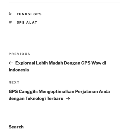
CATEGORIES
FUNGSI GPS
TAGS
GPS ALAT
Post
Previous
PREVIOUS
navigation
Post
Explorasi Lebih Mudah Dengan GPS Wow di
Indonesia
Next
NEXT
Post
GPS Canggih: Mengoptimalkan Perjalanan Anda
dengan Teknologi Terbaru
Search