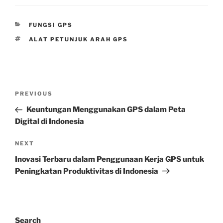
CATEGORIES
FUNGSI GPS
TAGS
ALAT PETUNJUK ARAH GPS
Post
Previous
PREVIOUS
navigation
Post
Keuntungan Menggunakan GPS dalam Peta
Digital di Indonesia
Next
NEXT
Post
Inovasi Terbaru dalam Penggunaan Kerja GPS untuk
Peningkatan Produktivitas di Indonesia
Search