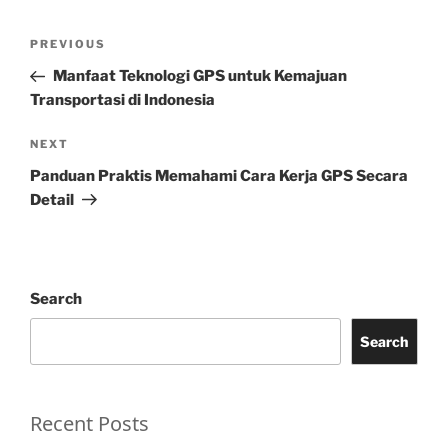
Post
Previous
PREVIOUS
navigation
Post
Manfaat Teknologi GPS untuk Kemajuan
Transportasi di Indonesia
Next
NEXT
Post
Panduan Praktis Memahami Cara Kerja GPS Secara
Detail
Search
Search
Recent Posts