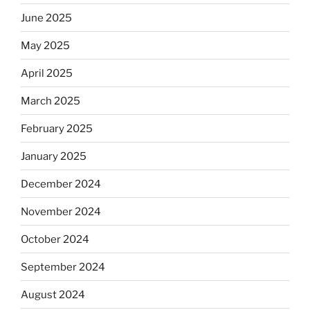
June 2025
May 2025
April 2025
March 2025
February 2025
January 2025
December 2024
November 2024
October 2024
September 2024
August 2024