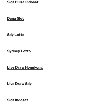
Slot Pulsa Indosat
Dana Slot
Sdy Lotto
Sydney Lotto
Live Draw Hongkong
Live Draw Sdy
Slot Indosat