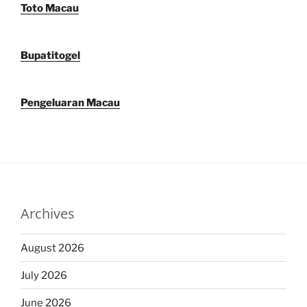
Toto Macau
Bupatitogel
Pengeluaran Macau
Archives
August 2026
July 2026
June 2026