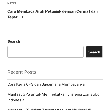
Next
NEXT
Post
Cara Membaca Arah Petunjuk dengan Cermat dan
Tepat
Search
Search
Recent Posts
Cara Kerja GPS dan Bagaimana Membacanya
Manfaat GPS untuk Meningkatkan Efisiensi Logistik di
Indonesia
Manfaat GPS dalam Transportasi dan Navigasi di