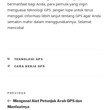
bermanfaat bagi Anda, para pemula yang ingin
menguasai teknologi GPS. Jangan lupa untuk terus
menggali informasi lebih lanjut tentang GPS agar Anda
semakin mahir dalam menggunakannya. Selamat
mencoba!
CATEGORIES
TEKNOLOGI GPS
TAGS
CARA KERJA GPS
Post
Previous
PREVIOUS
navigation
Post
Mengenal Alat Petunjuk Arah GPS dan
Manfaatnya