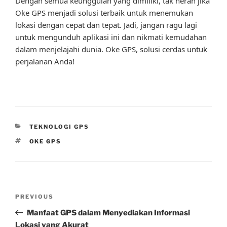
Dengan semua keunggulan yang dimiliki, tak heran jika
Oke GPS menjadi solusi terbaik untuk menemukan
lokasi dengan cepat dan tepat. Jadi, jangan ragu lagi
untuk mengunduh aplikasi ini dan nikmati kemudahan
dalam menjelajahi dunia. Oke GPS, solusi cerdas untuk
perjalanan Anda!
CATEGORIES
TEKNOLOGI GPS
TAGS
OKE GPS
Post
Previous
PREVIOUS
navigation
Post
Manfaat GPS dalam Menyediakan Informasi
Lokasi yang Akurat