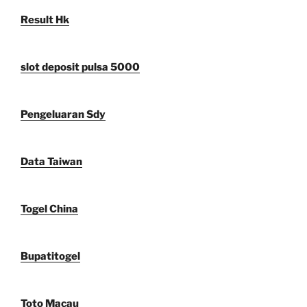
Result Hk
slot deposit pulsa 5000
Pengeluaran Sdy
Data Taiwan
Togel China
Bupatitogel
Toto Macau