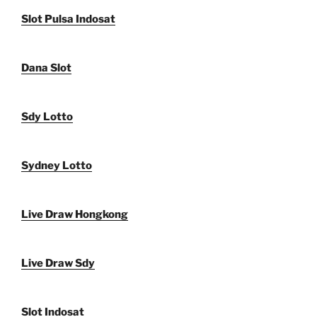
Slot Pulsa Indosat
Dana Slot
Sdy Lotto
Sydney Lotto
Live Draw Hongkong
Live Draw Sdy
Slot Indosat