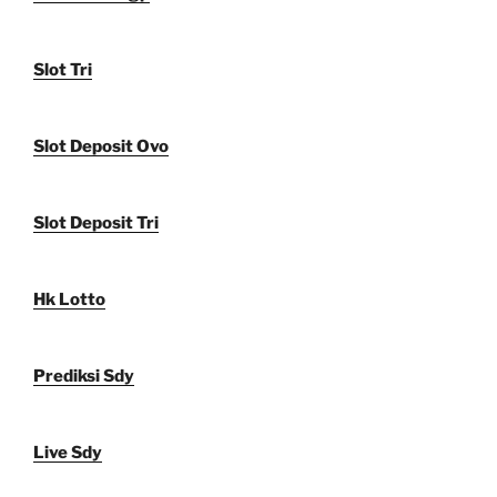
Slot Tri
Slot Deposit Ovo
Slot Deposit Tri
Hk Lotto
Prediksi Sdy
Live Sdy