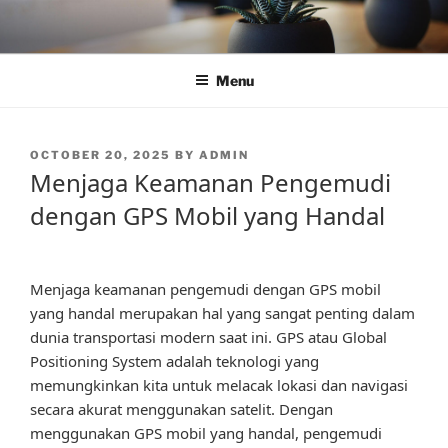
Skip
to
content
Menu
POSTED
OCTOBER 20, 2025
BY
ADMIN
ON
Menjaga Keamanan Pengemudi
dengan GPS Mobil yang Handal
Menjaga keamanan pengemudi dengan GPS mobil
yang handal merupakan hal yang sangat penting dalam
dunia transportasi modern saat ini. GPS atau Global
Positioning System adalah teknologi yang
memungkinkan kita untuk melacak lokasi dan navigasi
secara akurat menggunakan satelit. Dengan
menggunakan GPS mobil yang handal, pengemudi