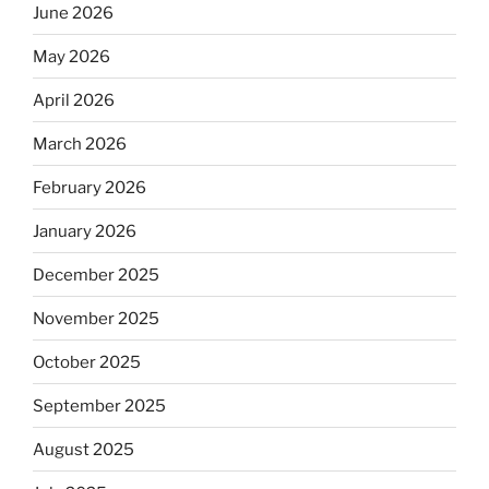
June 2026
May 2026
April 2026
March 2026
February 2026
January 2026
December 2025
November 2025
October 2025
September 2025
August 2025