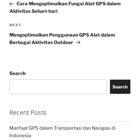
Post
Cara Mengoptimalkan Fungsi Alat GPS dalam
Aktivitas Sehari-hari
Next
NEXT
Post
Mengoptimalkan Penggunaan GPS Alat dalam
Berbagai Aktivitas Outdoor
Search
Search
Recent Posts
Manfaat GPS dalam Transportasi dan Navigasi di
Indonesia