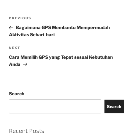
Post
Previous
PREVIOUS
navigation
Post
Bagaimana GPS Membantu Mempermudah
Aktivitas Sehari-hari
Next
NEXT
Post
Cara Memilih GPS yang Tepat sesuai Kebutuhan
Anda
Search
Search
Recent Posts