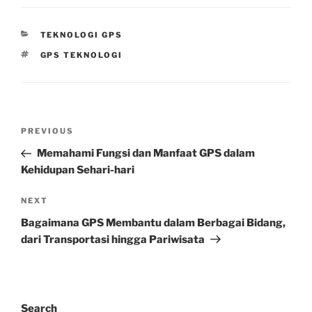
CATEGORIES
TEKNOLOGI GPS
TAGS
GPS TEKNOLOGI
Post
Previous
PREVIOUS
navigation
Post
Memahami Fungsi dan Manfaat GPS dalam
Kehidupan Sehari-hari
Next
NEXT
Post
Bagaimana GPS Membantu dalam Berbagai Bidang,
dari Transportasi hingga Pariwisata
Search