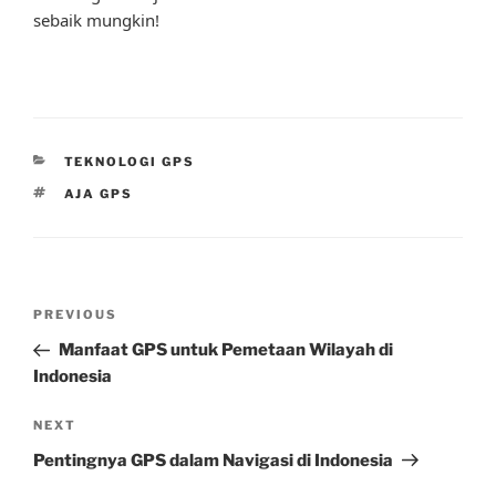
sebaik mungkin!
CATEGORIES
TEKNOLOGI GPS
TAGS
AJA GPS
Post
Previous
PREVIOUS
navigation
Post
Manfaat GPS untuk Pemetaan Wilayah di
Indonesia
Next
NEXT
Post
Pentingnya GPS dalam Navigasi di Indonesia