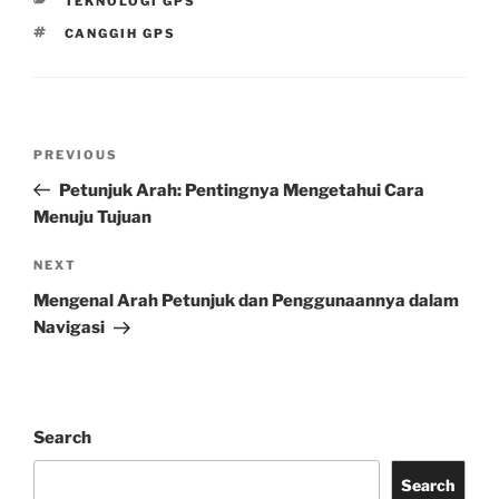
TEKNOLOGI GPS
TAGS
CANGGIH GPS
Post
Previous
PREVIOUS
navigation
Post
Petunjuk Arah: Pentingnya Mengetahui Cara
Menuju Tujuan
Next
NEXT
Post
Mengenal Arah Petunjuk dan Penggunaannya dalam
Navigasi
Search
Search