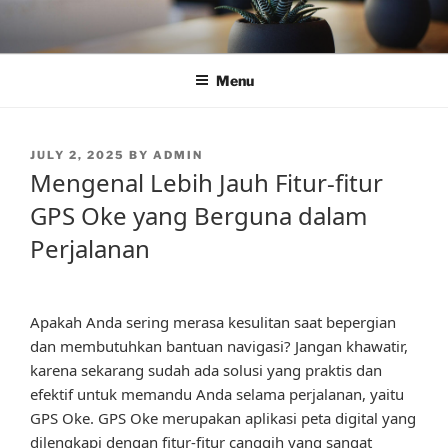
Skip
to
content
Menu
POSTED
JULY 2, 2025
BY
ADMIN
ON
Mengenal Lebih Jauh Fitur-fitur
GPS Oke yang Berguna dalam
Perjalanan
Apakah Anda sering merasa kesulitan saat bepergian
dan membutuhkan bantuan navigasi? Jangan khawatir,
karena sekarang sudah ada solusi yang praktis dan
efektif untuk memandu Anda selama perjalanan, yaitu
GPS Oke. GPS Oke merupakan aplikasi peta digital yang
dilengkapi dengan fitur-fitur canggih yang sangat