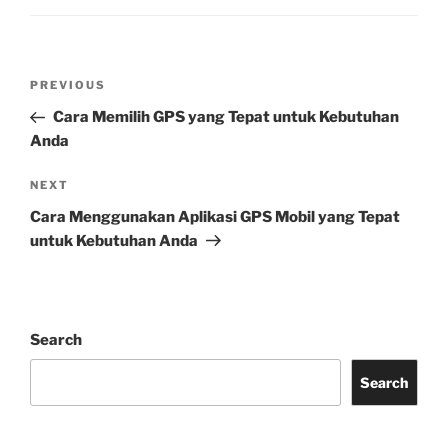
Post
Previous
PREVIOUS
navigation
Post
Cara Memilih GPS yang Tepat untuk Kebutuhan
Anda
Next
NEXT
Post
Cara Menggunakan Aplikasi GPS Mobil yang Tepat
untuk Kebutuhan Anda
Search
Search