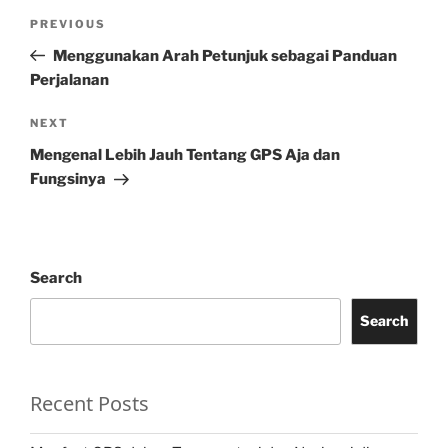
Post
Previous
PREVIOUS
navigation
Post
Menggunakan Arah Petunjuk sebagai Panduan
Perjalanan
Next
NEXT
Post
Mengenal Lebih Jauh Tentang GPS Aja dan
Fungsinya
Search
Search
Recent Posts