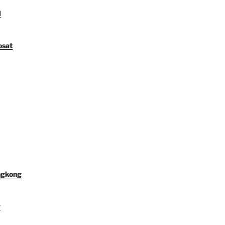
l
osat
ngkong
y