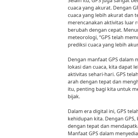
Selain itu, GPS juga sangat 
cuaca yang akurat. Dengan GP
cuaca yang lebih akurat dan te
merencanakan aktivitas luar 
berubah dengan cepat. Menuru
meteorologi, “GPS telah mem
prediksi cuaca yang lebih aku
Dengan manfaat GPS dalam me
lokasi dan cuaca, kita dapat
aktivitas sehari-hari. GPS t
arah dengan tepat dan menghi
itu, penting bagi kita untuk
bijak.
Dalam era digital ini, GPS tel
kehidupan kita. Dengan GPS, k
dengan tepat dan mendapatka
Manfaat GPS dalam menyediak