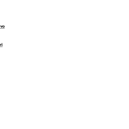
Ovo
ri