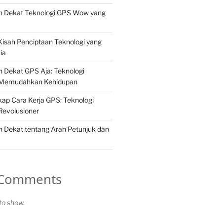
h Dekat Teknologi GPS Wow yang
isah Penciptaan Teknologi yang
ia
 Dekat GPS Aja: Teknologi
 Memudahkan Kehidupan
ap Cara Kerja GPS: Teknologi
Revolusioner
 Dekat tentang Arah Petunjuk dan
 Comments
o show.