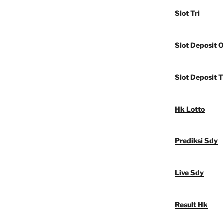
Slot Tri
Slot Deposit 
Slot Deposit T
Hk Lotto
Prediksi Sdy
Live Sdy
Result Hk