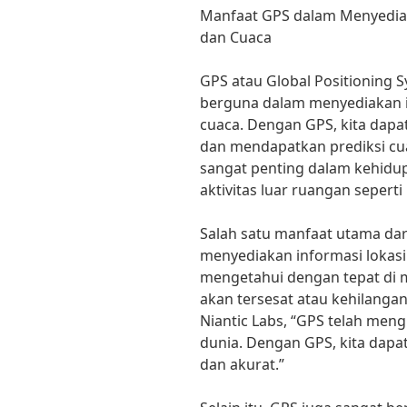
Manfaat GPS dalam Menyediak
dan Cuaca
GPS atau Global Positioning 
berguna dalam menyediakan i
cuaca. Dengan GPS, kita dapat
dan mendapatkan prediksi cua
sangat penting dalam kehidup
aktivitas luar ruangan seperti
Salah satu manfaat utama d
menyediakan informasi lokasi
mengetahui dengan tepat di m
akan tersesat atau kehilanga
Niantic Labs, “GPS telah meng
dunia. Dengan GPS, kita dap
dan akurat.”