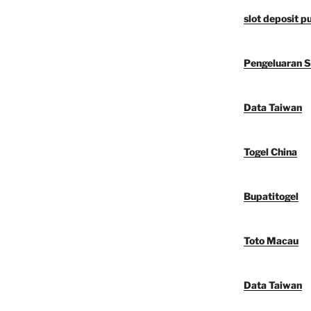
slot deposit 
Pengeluaran 
Data Taiwan
Togel China
Bupatitogel
Toto Macau
Data Taiwan