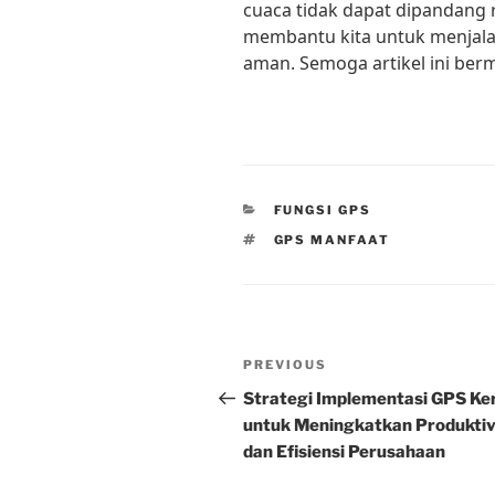
cuaca tidak dapat dipandang r
membantu kita untuk menjala
aman. Semoga artikel ini ber
CATEGORIES
FUNGSI GPS
TAGS
GPS MANFAAT
Post
Previous
PREVIOUS
navigation
Post
Strategi Implementasi GPS Ke
untuk Meningkatkan Produktiv
dan Efisiensi Perusahaan