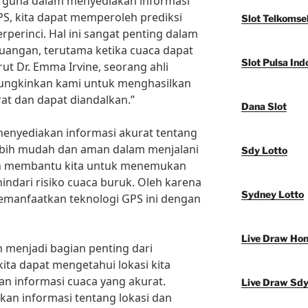
berguna dalam menyediakan informasi
S, kita dapat memperoleh prediksi
Slot Telkomse
rperinci. Hal ini sangat penting dalam
ruangan, terutama ketika cuaca dapat
Slot Pulsa Ind
t Dr. Emma Irvine, seorang ahli
ungkinkan kami untuk menghasilkan
rat dan dapat diandalkan.”
Dana Slot
nyediakan informasi akurat tentang
 lebih mudah dan aman dalam menjalani
Sdy Lotto
elah membantu kita untuk menemukan
ndari risiko cuaca buruk. Oleh karena
Sydney Lotto
 memanfaatkan teknologi GPS ini dengan
Live Draw Ho
ah menjadi bagian penting dari
ita dapat mengetahui lokasi kita
n informasi cuaca yang akurat.
Live Draw Sd
an informasi tentang lokasi dan