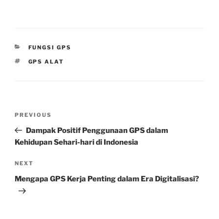
CATEGORIES
FUNGSI GPS
TAGS
GPS ALAT
Post
Previous
PREVIOUS
navigation
Post
Dampak Positif Penggunaan GPS dalam
Kehidupan Sehari-hari di Indonesia
Next
NEXT
Post
Mengapa GPS Kerja Penting dalam Era Digitalisasi?