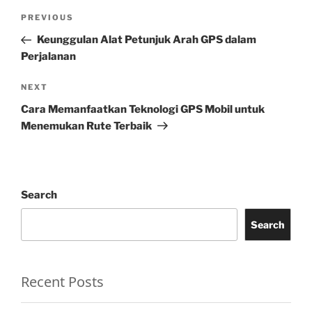
Post
Previous
PREVIOUS
navigation
Post
Keunggulan Alat Petunjuk Arah GPS dalam
Perjalanan
Next
NEXT
Post
Cara Memanfaatkan Teknologi GPS Mobil untuk
Menemukan Rute Terbaik
Search
Search
Recent Posts