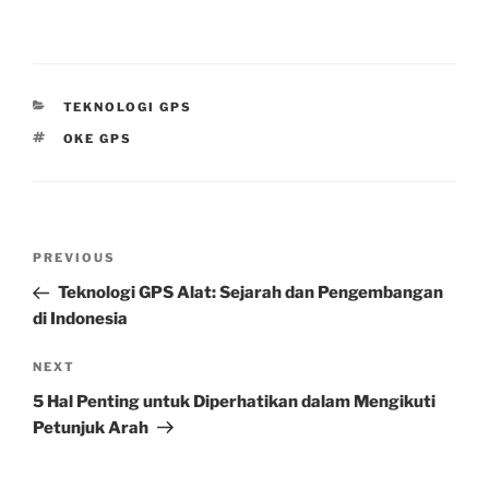
CATEGORIES
TEKNOLOGI GPS
TAGS
OKE GPS
Post
Previous
PREVIOUS
navigation
Post
Teknologi GPS Alat: Sejarah dan Pengembangan
di Indonesia
Next
NEXT
Post
5 Hal Penting untuk Diperhatikan dalam Mengikuti
Petunjuk Arah