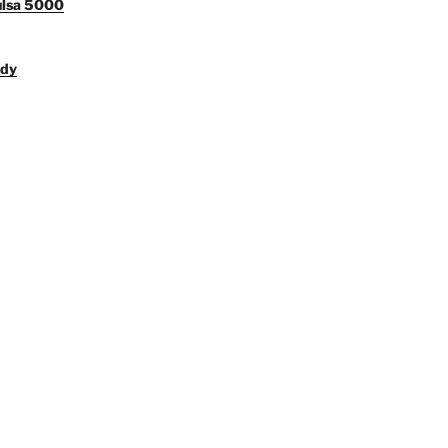
pulsa 5000
Sdy