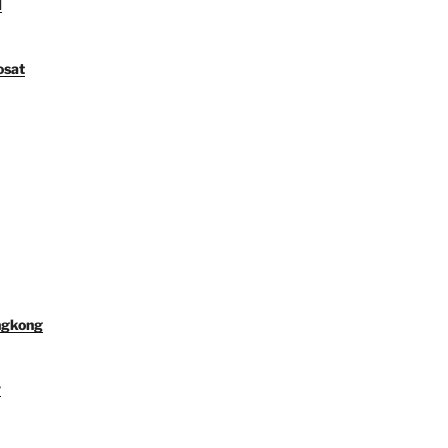
l
osat
ngkong
y