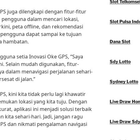
Slot Telkomse
PS juga dilengkapi dengan fitur-fitur
engguna dalam mencari lokasi,
Slot Pulsa Ind
erkini, peta offline, dan rekomendasi
, pengguna dapat sampai ke tujuan
pa hambatan.
Dana Slot
gguna setia Inovasi Oke GPS, “Saya
Sdy Lotto
ni. Selain mudah digunakan, fitur-
a dalam menavigasi perjalanan sehari-
sesat di jalan.”
Sydney Lotto
, kini kita tidak perlu lagi khawatir
mukan lokasi yang kita tuju. Dengan
Live Draw Ho
urat, aplikasi ini menjadi solusi terbaik
ita sehari-hari. Jadi, jangan ragu
Live Draw Sd
PS dan nikmati pengalaman navigasi