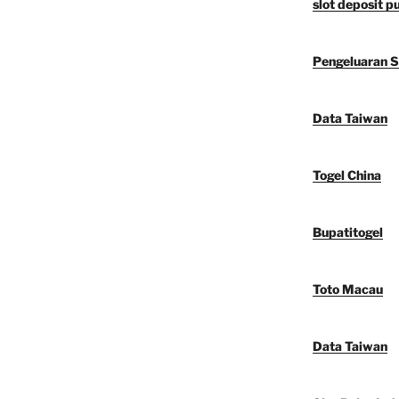
slot deposit 
Pengeluaran 
Data Taiwan
Togel China
Bupatitogel
Toto Macau
Data Taiwan