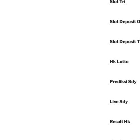
Slot Tri
Slot Deposit 
Slot Deposit T
Hk Lotto
Prediksi Sdy
Live Sdy
Result Hk