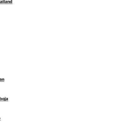
ailand
an
boja
p