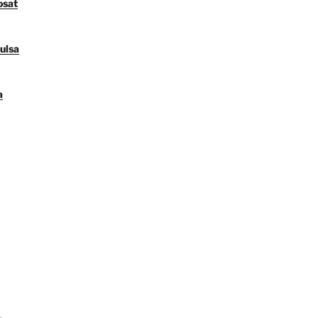
osat
ulsa
a