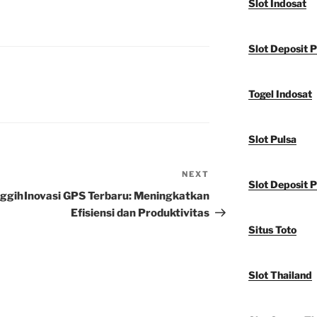
Slot Indosat
Slot Deposit 
Togel Indosat
Slot Pulsa
NEXT
Next
Slot Deposit P
Post
ggih
Inovasi GPS Terbaru: Meningkatkan
Efisiensi dan Produktivitas
Situs Toto
Slot Thailand