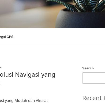
ngsi GPS
N
Search
olusi Navigasi yang
t
Recent 
gasi yang Mudah dan Akurat