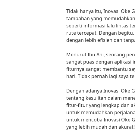
Tidak hanya itu, Inovasi Oke G
tambahan yang memudahkan p
seperti informasi lalu lintas t
rute tercepat. Dengan begitu
dengan lebih efisien dan tan
Menurut Ibu Ani, seorang pen
sangat puas dengan aplikasi i
fiturnya sangat membantu say
hari. Tidak pernah lagi saya ter
Dengan adanya Inovasi Oke GPS
tentang kesulitan dalam mene
fitur-fitur yang lengkap dan ak
untuk memudahkan perjalanan k
untuk mencoba Inovasi Oke G
yang lebih mudah dan akurat!