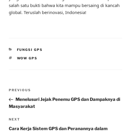
salah satu bukti bahwa kita mampu bersaing di kancah
global. Teruslah berinovasi, Indonesia!
CATEGORIES
FUNGSI GPS
TAGS
WOW GPS
Post
Previous
PREVIOUS
navigation
Post
Menelusuri Jejak Penemu GPS dan Dampaknya di
Masyarakat
Next
NEXT
Post
Cara Kerja Sistem GPS dan Peranannya dalam