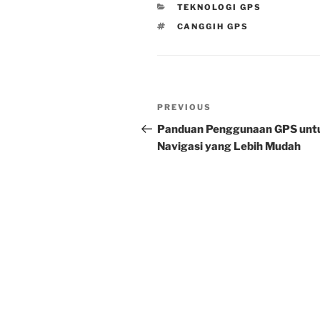
CATEGORIES
TEKNOLOGI GPS
TAGS
CANGGIH GPS
Post
Previous
PREVIOUS
navigation
Post
Panduan Penggunaan GPS unt
Navigasi yang Lebih Mudah