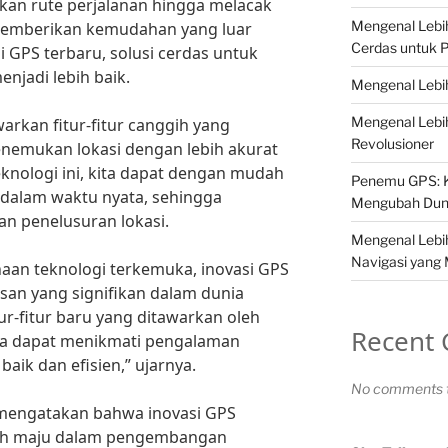
ukan rute perjalanan hingga melacak
Mengenal Lebih
 memberikan kemudahan yang luar
Cerdas untuk P
i GPS terbaru, solusi cerdas untuk
njadi lebih baik.
Mengenal Lebi
Mengenal Lebi
arkan fitur-fitur canggih yang
Revolusioner
emukan lokasi dengan lebih akurat
eknologi ini, kita dapat dengan mudah
Penemu GPS: K
 dalam waktu nyata, sehingga
Mengubah Dun
 penelusuran lokasi.
Mengenal Lebih
Navigasi yang
an teknologi terkemuka, inovasi GPS
san yang signifikan dalam dunia
ur-fitur baru yang ditawarkan oleh
Recent
na dapat menikmati pengalaman
baik dan efisien,” ujarnya.
No comments t
ga mengatakan bahwa inovasi GPS
kah maju dalam pengembangan