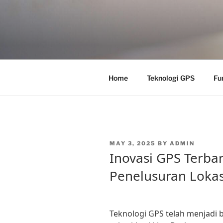
Skip
to
content
Home
Teknologi GPS
Fu
POSTED
MAY 3, 2025
BY
ADMIN
ON
Inovasi GPS Terbar
Penelusuran Lokas
Teknologi GPS telah menjadi 