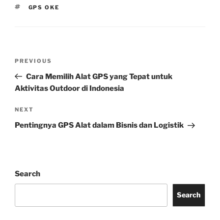
TAGS
GPS OKE
Post
Previous
PREVIOUS
navigation
Post
Cara Memilih Alat GPS yang Tepat untuk
Aktivitas Outdoor di Indonesia
Next
NEXT
Post
Pentingnya GPS Alat dalam Bisnis dan Logistik
Search
Search