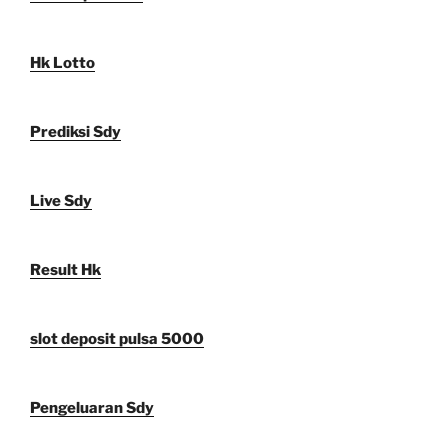
Hk Lotto
Prediksi Sdy
Live Sdy
Result Hk
slot deposit pulsa 5000
Pengeluaran Sdy