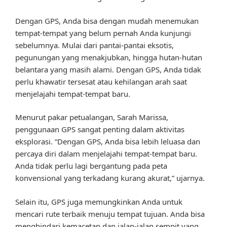
Dengan GPS, Anda bisa dengan mudah menemukan
tempat-tempat yang belum pernah Anda kunjungi
sebelumnya. Mulai dari pantai-pantai eksotis,
pegunungan yang menakjubkan, hingga hutan-hutan
belantara yang masih alami. Dengan GPS, Anda tidak
perlu khawatir tersesat atau kehilangan arah saat
menjelajahi tempat-tempat baru.
Menurut pakar petualangan, Sarah Marissa,
penggunaan GPS sangat penting dalam aktivitas
eksplorasi. “Dengan GPS, Anda bisa lebih leluasa dan
percaya diri dalam menjelajahi tempat-tempat baru.
Anda tidak perlu lagi bergantung pada peta
konvensional yang terkadang kurang akurat,” ujarnya.
Selain itu, GPS juga memungkinkan Anda untuk
mencari rute terbaik menuju tempat tujuan. Anda bisa
menghindari kemacetan dan jalan-jalan sempit yang