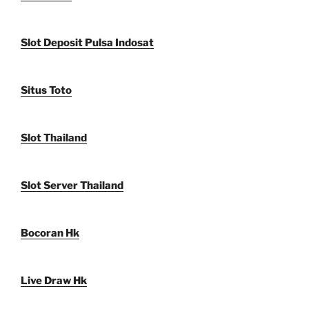
Slot Deposit Pulsa Indosat
Situs Toto
Slot Thailand
Slot Server Thailand
Bocoran Hk
Live Draw Hk