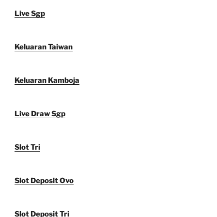
Live Sgp
Keluaran Taiwan
Keluaran Kamboja
Live Draw Sgp
Slot Tri
Slot Deposit Ovo
Slot Deposit Tri