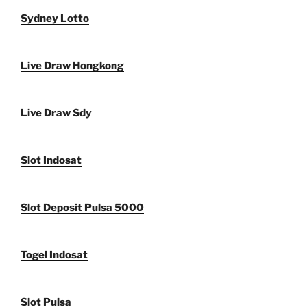
Sydney Lotto
Live Draw Hongkong
Live Draw Sdy
Slot Indosat
Slot Deposit Pulsa 5000
Togel Indosat
Slot Pulsa