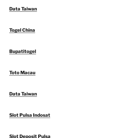
Data Taiwan
Togel China
Bupatitogel
Toto Macau
Data Taiwan
Slot Pulsa Indosat
Slot Deposit Pulsa