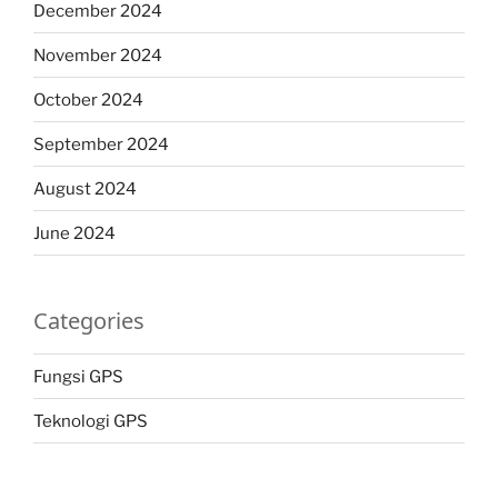
December 2024
November 2024
October 2024
September 2024
August 2024
June 2024
Categories
Fungsi GPS
Teknologi GPS