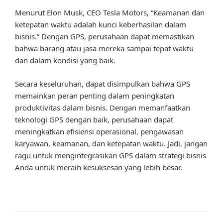
Menurut Elon Musk, CEO Tesla Motors, “Keamanan dan
ketepatan waktu adalah kunci keberhasilan dalam
bisnis.” Dengan GPS, perusahaan dapat memastikan
bahwa barang atau jasa mereka sampai tepat waktu
dan dalam kondisi yang baik.
Secara keseluruhan, dapat disimpulkan bahwa GPS
memainkan peran penting dalam peningkatan
produktivitas dalam bisnis. Dengan memanfaatkan
teknologi GPS dengan baik, perusahaan dapat
meningkatkan efisiensi operasional, pengawasan
karyawan, keamanan, dan ketepatan waktu. Jadi, jangan
ragu untuk mengintegrasikan GPS dalam strategi bisnis
Anda untuk meraih kesuksesan yang lebih besar.