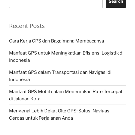
Search
Recent Posts
Cara Kerja GPS dan Bagaimana Membacanya
Manfaat GPS untuk Meningkatkan Efisiensi Logistik di
Indonesia
Manfaat GPS dalam Transportasi dan Navigasi di
Indonesia
Manfaat GPS Mobil dalam Menemukan Rute Tercepat
di Jalanan Kota
Mengenal Lebih Dekat Oke GPS: Solusi Navigasi
Cerdas untuk Perjalanan Anda