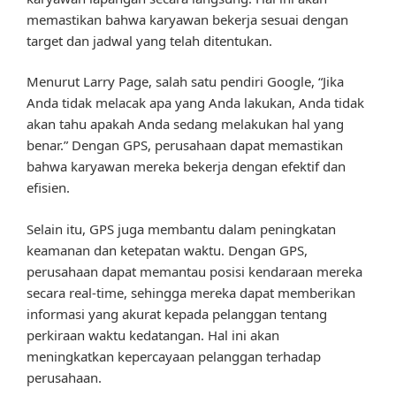
memastikan bahwa karyawan bekerja sesuai dengan
target dan jadwal yang telah ditentukan.
Menurut Larry Page, salah satu pendiri Google, “Jika
Anda tidak melacak apa yang Anda lakukan, Anda tidak
akan tahu apakah Anda sedang melakukan hal yang
benar.” Dengan GPS, perusahaan dapat memastikan
bahwa karyawan mereka bekerja dengan efektif dan
efisien.
Selain itu, GPS juga membantu dalam peningkatan
keamanan dan ketepatan waktu. Dengan GPS,
perusahaan dapat memantau posisi kendaraan mereka
secara real-time, sehingga mereka dapat memberikan
informasi yang akurat kepada pelanggan tentang
perkiraan waktu kedatangan. Hal ini akan
meningkatkan kepercayaan pelanggan terhadap
perusahaan.