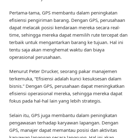
Pertama-tama, GPS membantu dalam peningkatan
efisiensi pengiriman barang. Dengan GPS, perusahaan
dapat melacak posisi kendaraan mereka secara real-
time, sehingga mereka dapat memilih rute tercepat dan
terbaik untuk mengantarkan barang ke tujuan. Hal ini
tentu saja akan menghemat waktu dan biaya
operasional perusahaan.
Menurut Peter Drucker, seorang pakar manajemen
terkemuka, “Efisiensi adalah kunci kesuksesan dalam
bisnis.” Dengan GPS, perusahaan dapat meningkatkan
efisiensi operasional mereka, sehingga mereka dapat
fokus pada hal-hal lain yang lebih strategis.
Selain itu, GPS juga membantu dalam peningkatan
pengawasan terhadap karyawan lapangan. Dengan
GPS, manajer dapat memantau posisi dan aktivitas
karyawan lapangan secara langsung. Hal ini akan