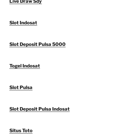
Live Draw Sdy
Slot Indosat
Slot Deposit Pulsa 5000
Togel Indosat
Slot Pulsa
Slot Deposit Pulsa Indosat
Situs Toto