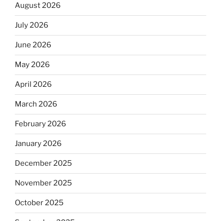
August 2026
July 2026
June 2026
May 2026
April 2026
March 2026
February 2026
January 2026
December 2025
November 2025
October 2025