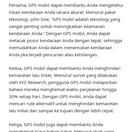
Pertama, GPS mobil dapat membantu Anda mengetahui
lokasi kendaraan Anda secara akurat. Menurut pakar
teknologi, John Doe, “GPS mobil adalah teknologi yang
sangat penting untuk meningkatkan keamanan
kendaraan Anda.” Dengan GPS mobil, Anda dapat
melacak posisi kendaraan Anda dengan tepat, sehingga
memudahkan Anda dalam menemukan kendaraan
Anda jika terjadi pencurian atau kehilangan.
Kedua, GPS mobil dapat membantu Anda menghindari
kemacetan lalu lintas. Menurut survei yang dilakukan
oleh XYZ Research, pengguna GPS mobil melaporkan
bahwa mereka menghemat waktu perjalanan hingga
30% setiap hari. Dengan GPS mobil, Anda dapat
mencari rute alternatif untuk menghindari kemacetan
lalu lintas dan sampai ke tujuan dengan lebih cepat.
Ketiga, GPS mobil juga dapat membantu Anda
menghemat biaya bahan bakar. Menurut studi yang