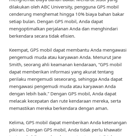
dilakukan oleh ABC University, pengguna GPS mobil
cenderung menghemat hingga 10% biaya bahan bakar
setiap bulan. Dengan GPS mobil, Anda dapat
mengoptimalkan perjalanan Anda dan menghindari
berkendara secara tidak efisien.
Keempat, GPS mobil dapat membantu Anda mengawasi
pengemudi muda atau karyawan Anda. Menurut Jane
Smith, seorang ahli keamanan kendaraan, “GPS mobil
dapat memberikan informasi yang akurat tentang
perilaku mengemudi seseorang, sehingga Anda dapat
mengawasi pengemudi muda atau karyawan Anda
dengan lebih baik.” Dengan GPS mobil, Anda dapat
melacak kecepatan dan rute kendaraan mereka, serta
memastikan mereka berkendara dengan aman.
Kelima, GPS mobil dapat memberikan Anda ketenangan
pikiran. Dengan GPS mobil, Anda tidak perlu khawatir