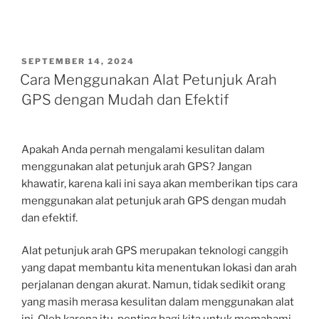
POSTED
SEPTEMBER 14, 2024
ON
Cara Menggunakan Alat Petunjuk Arah
GPS dengan Mudah dan Efektif
Apakah Anda pernah mengalami kesulitan dalam
menggunakan alat petunjuk arah GPS? Jangan
khawatir, karena kali ini saya akan memberikan tips cara
menggunakan alat petunjuk arah GPS dengan mudah
dan efektif.
Alat petunjuk arah GPS merupakan teknologi canggih
yang dapat membantu kita menentukan lokasi dan arah
perjalanan dengan akurat. Namun, tidak sedikit orang
yang masih merasa kesulitan dalam menggunakan alat