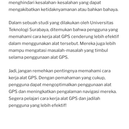
menghindari kesalahan-kesalahan yang dapat
mengakibatkan ketidaknyamanan atau bahkan bahaya.
Dalam sebuah studi yang dilakukan oleh Universitas
Teknologi Surabaya, ditemukan bahwa pengguna yang
memahami cara kerja alat GPS cenderung lebih efektif
dalam menggunakan alat tersebut. Mereka juga lebih
mampu mengatasi masalah-masalah yang timbul
selama penggunaan alat GPS.
Jadi, jangan remehkan pentingnya memahami cara
kerja alat GPS. Dengan pemahaman yang cukup,
pengguna dapat mengoptimalkan penggunaan alat
GPS dan meningkatkan pengalaman navigasi mereka.
Segera pelajari cara kerja alat GPS dan jadilah
pengguna yang lebih efektif!