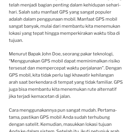
telah menjadi bagian penting dalam kehidupan sehari-
hari. Salah satu manfaat GPS yang sangat populer
adalah dalam penggunaan mobil. Manfaat GPS mobil
sangat banyak, mulai dari membantu kita menemukan
lokasi yang tepat hingga memperkirakan waktu tiba di
tujuan.
Menurut Bapak John Doe, seorang pakar teknologi,
“Menggunakan GPS mobil dapat meminimalkan risiko
tersesat dan mempercepat waktu perjalanan”. Dengan
GPS mobil, kita tidak perlu lagi khawatir kehilangan
arah saat berkendara di tempat yang tidak familiar. GPS
juga bisa membantu kita menemukan rute alternatif
jika terjadi kemacetan di jalan.
Cara menggunakannya pun sangat mudah. Pertama-
tama, pastikan GPS mobil Anda sudah terhubung
dengan satelit. Kemudian, masukkan lokasi tujuan
Anda ke dalam sistem. Setelah itu, ikuti petunjuk arah