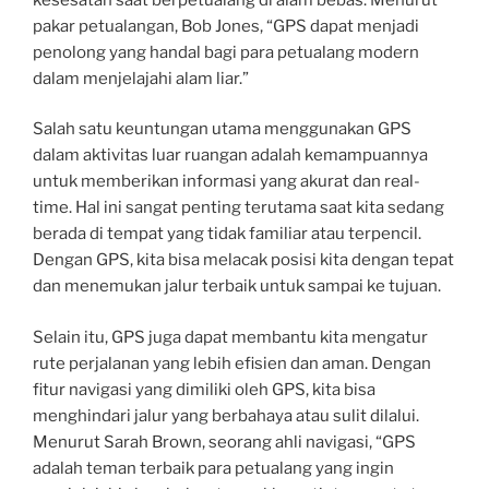
pakar petualangan, Bob Jones, “GPS dapat menjadi
penolong yang handal bagi para petualang modern
dalam menjelajahi alam liar.”
Salah satu keuntungan utama menggunakan GPS
dalam aktivitas luar ruangan adalah kemampuannya
untuk memberikan informasi yang akurat dan real-
time. Hal ini sangat penting terutama saat kita sedang
berada di tempat yang tidak familiar atau terpencil.
Dengan GPS, kita bisa melacak posisi kita dengan tepat
dan menemukan jalur terbaik untuk sampai ke tujuan.
Selain itu, GPS juga dapat membantu kita mengatur
rute perjalanan yang lebih efisien dan aman. Dengan
fitur navigasi yang dimiliki oleh GPS, kita bisa
menghindari jalur yang berbahaya atau sulit dilalui.
Menurut Sarah Brown, seorang ahli navigasi, “GPS
adalah teman terbaik para petualang yang ingin