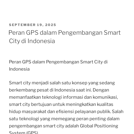
POSTED
SEPTEMBER 19, 2025
ON
Peran GPS dalam Pengembangan Smart
City di Indonesia
Peran GPS dalam Pengembangan Smart City di
Indonesia
Smart city menjadi salah satu konsep yang sedang
berkembang pesat di Indonesia saat ini. Dengan
memanfaatkan teknologi informasi dan komunikasi,
smart city bertujuan untuk meningkatkan kualitas
hidup masyarakat dan efisiensi pelayanan publik. Salah
satu teknologi yang memegang peran penting dalam
pengembangan smart city adalah Global Positioning
System (GPS).