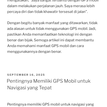
mengatakan, “Saya sangat terbantu dengan GPS mobil
dalam melakukan perjalanan jauh. Saya merasa lebih
percaya diri dan tidak khawatir tersesat di jalan”.
Dengan begitu banyak manfaat yang ditawarkan, tidak
ada alasan untuk tidak menggunakan GPS mobil. Jadi,
pastikan Anda memanfaatkan teknologi ini dengan
benar dan bijak. Semoga artikel ini dapat membantu
Anda memahami manfaat GPS mobil dan cara
menggunakannya dengan benar.
POSTED
SEPTEMBER 16, 2025
ON
Pentingnya Memiliki GPS Mobil untuk
Navigasi yang Tepat
Pentingnya memiliki GPS mobil untuk navigasi yang