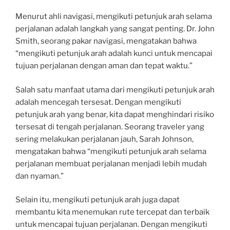
Menurut ahli navigasi, mengikuti petunjuk arah selama
perjalanan adalah langkah yang sangat penting. Dr. John
Smith, seorang pakar navigasi, mengatakan bahwa
“mengikuti petunjuk arah adalah kunci untuk mencapai
tujuan perjalanan dengan aman dan tepat waktu.”
Salah satu manfaat utama dari mengikuti petunjuk arah
adalah mencegah tersesat. Dengan mengikuti
petunjuk arah yang benar, kita dapat menghindari risiko
tersesat di tengah perjalanan. Seorang traveler yang
sering melakukan perjalanan jauh, Sarah Johnson,
mengatakan bahwa “mengikuti petunjuk arah selama
perjalanan membuat perjalanan menjadi lebih mudah
dan nyaman.”
Selain itu, mengikuti petunjuk arah juga dapat
membantu kita menemukan rute tercepat dan terbaik
untuk mencapai tujuan perjalanan. Dengan mengikuti